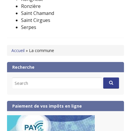
Ronzière
Saint Chamand
Saint Cirgues
Serpes
Accueil
»
La commune
Recherche
Search
for:
Paiement de vos impôts en ligne