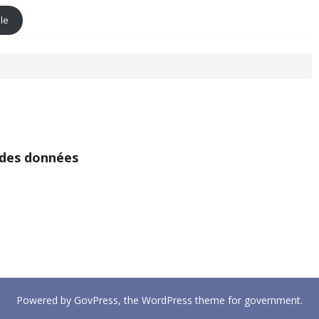
ole
 des données
Powered by
GovPress
, the
WordPress
theme for government.