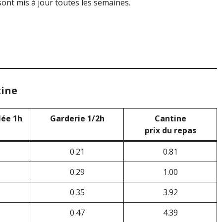
ont mis à jour toutes les semaines.
tine
lée 1h
Garderie 1/2h
Cantine
prix du repas
0.21
0.81
0.29
1.00
0.35
3.92
0.47
4.39