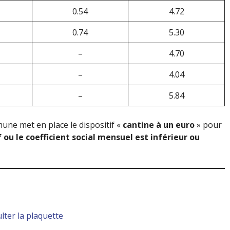
0.54
4.72
0.74
5.30
–
4.70
–
4.04
–
5.84
mune met en place le dispositif «
cantine à un euro
» pour
 ou le coefficient social mensuel est inférieur ou
lter la plaquette