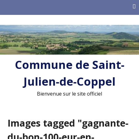
Skip
to
content
Commune de Saint-
Julien-de-Coppel
Bienvenue sur le site officiel
Images tagged "gagnante-
du-bon-100-eur-en-