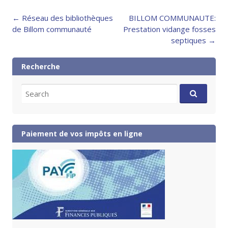
Post
←
Réseau des bibliothèques
BILLOM COMMUNAUTE:
navigation
de Billom communauté
Prestation vidange fosses
septiques
→
Recherche
Search
for:
Paiement de vos impôts en ligne