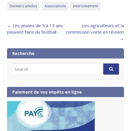
Derniers articles
Associations
environnement
Post
←
Les jeunes de 5 à 13 ans
Les agriculteurs et la
navigation
peuvent faire du football
commission voirie en réunion
→
Recherche
Search
for:
Paiement de vos impôts en ligne