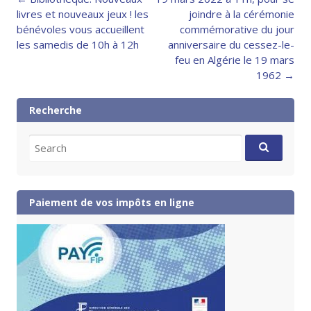
navigation
livres et nouveaux jeux ! les
joindre à la cérémonie
bénévoles vous accueillent
commémorative du jour
les samedis de 10h à 12h
anniversaire du cessez-le-
feu en Algérie le 19 mars
1962
→
Recherche
Search
for:
Paiement de vos impôts en ligne