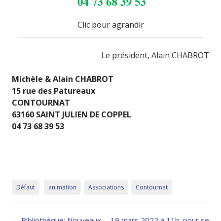
Clic pour agrandir
Le président, Alain CHABROT
Michèle & Alain CHABROT
15 rue des Patureaux
CONTOURNAT
63160 SAINT JULIEN DE COPPEL
04 73 68 39 53
Défaut
animation
Associations
Contournat
Post
←
Bibliothèque: Nouveaux
19 mars 2022 à 11h, pour se