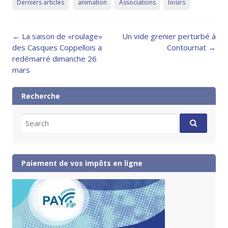
Derniers articles
animation
Associations
loisirs
Post
←
La saison de «roulage»
Un vide grenier perturbé à
navigation
des Casques Coppellois a
Contournat
→
redémarré dimanche 26
mars
Recherche
Search
for:
Paiement de vos impôts en ligne