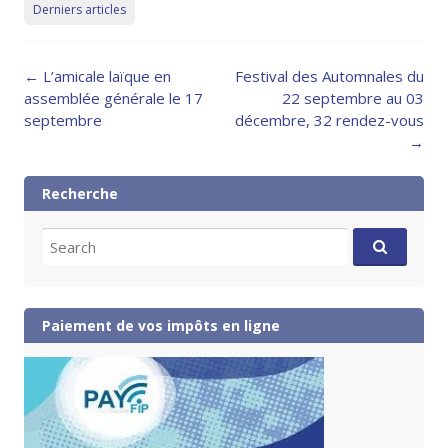
Derniers articles
Post
←
L’amicale laïque en
Festival des Automnales du
navigation
assemblée générale le 17
22 septembre au 03
septembre
décembre, 32 rendez-vous
→
Recherche
Search
for:
Paiement de vos impôts en ligne