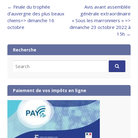
Post
←
Finale du trophée
Avis avant assemblée
navigation
d’auvergne des plus beaux
générale extraordinaire
chiens=> dimanche 16
« Sous les marronniers » =>
octobre
dimanche 23 octobre 2022 à
15h
→
Recherche
Search
for:
Paiement de vos impôts en ligne