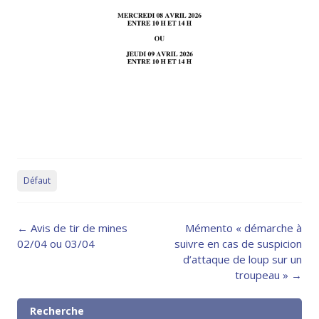
Défaut
Post
←
Avis de tir de mines
Mémento « démarche à
navigation
02/04 ou 03/04
suivre en cas de suspicion
d’attaque de loup sur un
troupeau »
→
Recherche