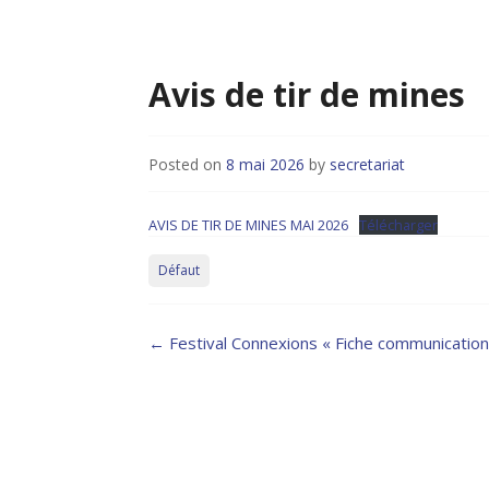
Avis de tir de mines
Posted on
8 mai 2026
by
secretariat
AVIS DE TIR DE MINES MAI 2026
Télécharger
Défaut
Post
←
Festival Connexions « Fiche communication
navigation