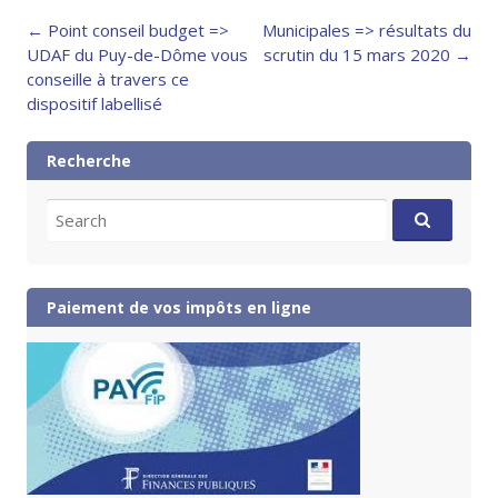
Post
←
Point conseil budget =>
Municipales => résultats du
navigation
UDAF du Puy-de-Dôme vous
scrutin du 15 mars 2020
→
conseille à travers ce
dispositif labellisé
Recherche
Search
for:
Paiement de vos impôts en ligne