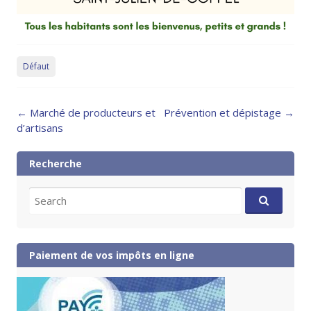
Défaut
Post
←
Marché de producteurs et
Prévention et dépistage
→
navigation
d’artisans
Recherche
Search
for:
Paiement de vos impôts en ligne