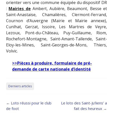
orienter vers une commune équipée du dispositif DR
:
Mairies de
Ambert, Aubière, Beaumont, Besse et
Saint-Anastaise, Chamalières, Clermont-Ferrand,
Cournon d’Auvergne (Mairie et Mairie annexe),
Cunlhat, Gerzat, Issoire, Les Martres de Veyre,
Lezoux, Pont-du-Château, Puy-Guillaume, Riom,
Rochefort-Montagne, Saint-Amant-Tallende, Saint-
Eloy-les-Mines, Saint-Georges-de-Mons, Thiers,
Volvic.
>>Pièces à produire, formulaire de pré-
demande de carte nationale d’identité
Derniers articles
Post
←
Loto réussi pour le club
Le loto des Saint-Ju’liens’ a
navigation
de foot
fait des heureux
→