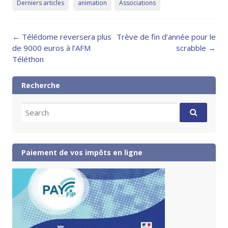
Derniers articles
animation
Associations
Post
←
Télédome reversera plus
Trève de fin d’année pour le
navigation
de 9000 euros à l’AFM
scrabble
→
Téléthon
Recherche
Search
for:
Paiement de vos impôts en ligne