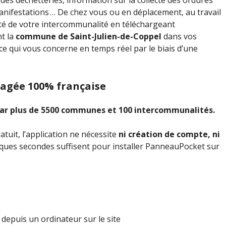
des déchetteries, information sur la collecte des ordures
ifestations … De chez vous ou en déplacement, au travail
ité de votre intercommunalité en téléchargeant
nt la
commune de Saint-Julien-de-Coppel
dans vos
 ce qui vous concerne en temps réel par le biais d’une
gagée 100% française
e par plus de 5500 communes et 100 intercommunalités.
tuit, l’application ne nécessite
ni création de compte, ni
elques secondes suffisent pour installer PanneauPocket sur
epuis un ordinateur sur le site