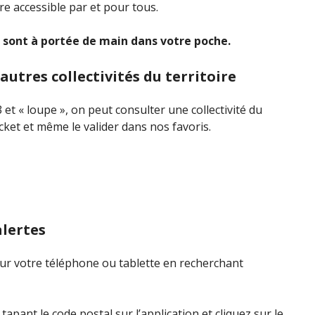
être accessible par et pour tous.
 sont à portée de main dans votre poche.
utres collectivités du territoire
 et « loupe », on peut consulter une collectivité du
ket et même le valider dans nos favoris.
alertes
sur votre téléphone ou tablette en recherchant
ant le code postal sur l’application et cliquez sur le