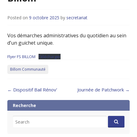
Posted on
9 octobre 2025
by
secretariat
Vos démarches administratives du quotidien au sein
d’un guichet unique.
Flyer FS BILLOM
Télécharger
Billom Communauté
Post
←
Dispositif Bail Rénov’
Journée de Patchwork
→
navigation
Recherche
Search
for: