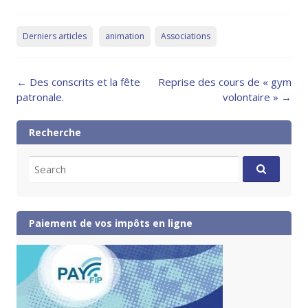
Derniers articles
animation
Associations
Post
←
Des conscrits et la fête
Reprise des cours de « gym
navigation
patronale.
volontaire »
→
Recherche
Search
for:
Paiement de vos impôts en ligne