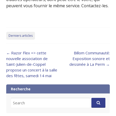
peuvent vous fournir le même service. Contactez-les.
Derniers articles
Post
←
Razor Flex => cette
Billom Communauté:
navigation
nouvelle association de
Exposition sonore et
Saint-Julien-de-Coppel
dessinée à La Perm
→
propose un concert à la salle
des fêtes, samedi 14 mai
Recherche
Search
for: