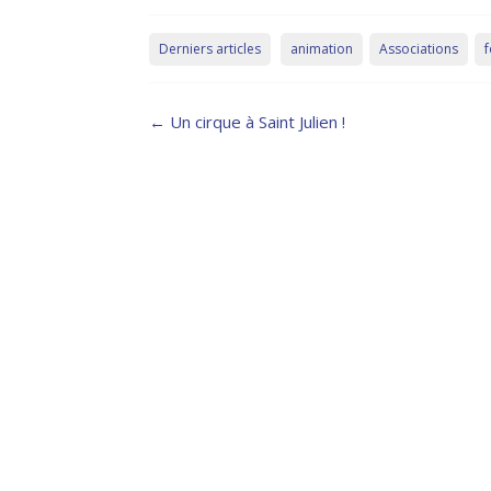
Derniers articles
animation
Associations
f
Post
←
Un cirque à Saint Julien !
navigation