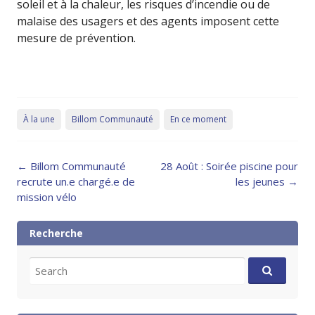
soleil et à la chaleur, les risques d’incendie ou de
malaise des usagers et des agents imposent cette
mesure de prévention.
À la une
Billom Communauté
En ce moment
Post
←
Billom Communauté
28 Août : Soirée piscine pour
navigation
recrute un.e chargé.e de
les jeunes
→
mission vélo
Recherche
Search
for: