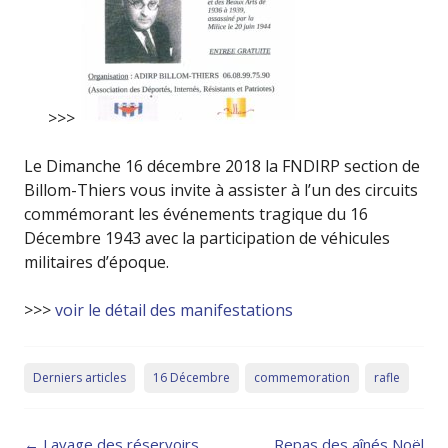
>>>
Le Dimanche 16 décembre 2018 la FNDIRP section de
Billom-Thiers vous invite à assister à l’un des circuits
commémorant les événements tragique du 16
Décembre 1943 avec la participation de véhicules
militaires d’époque.
>>>
voir le détail des manifestations
Derniers articles
16 Décembre
commemoration
rafle
Post
←
Lavage des réservoirs
Repas des aînés Noël