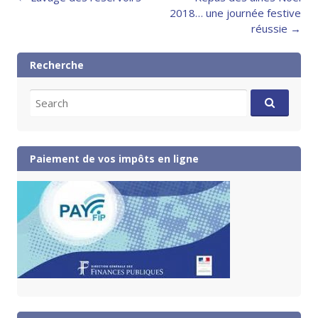
navigation
2018… une journée festive
réussie
→
Recherche
Search
for:
Paiement de vos impôts en ligne