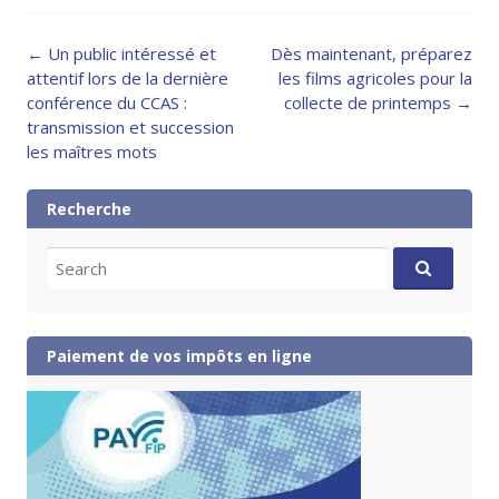
Post
←
Un public intéressé et
Dès maintenant, préparez
navigation
attentif lors de la dernière
les films agricoles pour la
conférence du CCAS :
collecte de printemps
→
transmission et succession
les maîtres mots
Recherche
Search
for:
Paiement de vos impôts en ligne