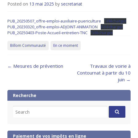
Posted on
13 mai 2025
by
secretariat
PUB_20250507_offre-emploi-auxiliaire-puericulture
Télécharger
PUB_20230320_offre-emploi-ADJOINT-ANIMATION
Télécharger
PUB_20250403-Poste-Accueil-entretien-TNC
Télécharger
Billom Communauté
En ce moment
Post
←
Mesures de prévention
Travaux de voirie à
navigation
Contournat à partir du 10
juin
→
Recherche
Search
for:
Paiement de vos impôts en ligne