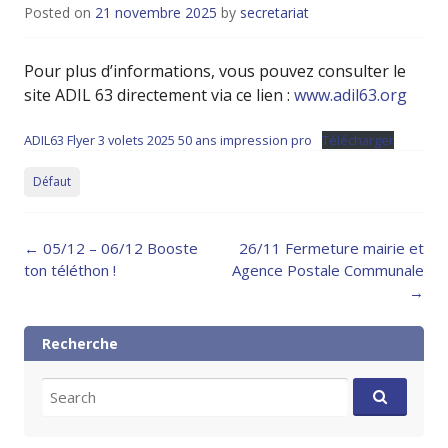
Posted on
21 novembre 2025
by
secretariat
Pour plus d’informations, vous pouvez consulter le
site ADIL 63 directement via ce lien :
www.adil63.org
ADIL63 Flyer 3 volets 2025 50 ans impression pro
Télécharger
Défaut
Post
←
05/12 – 06/12 Booste
26/11 Fermeture mairie et
navigation
ton téléthon !
Agence Postale Communale
→
Recherche
Search
for: