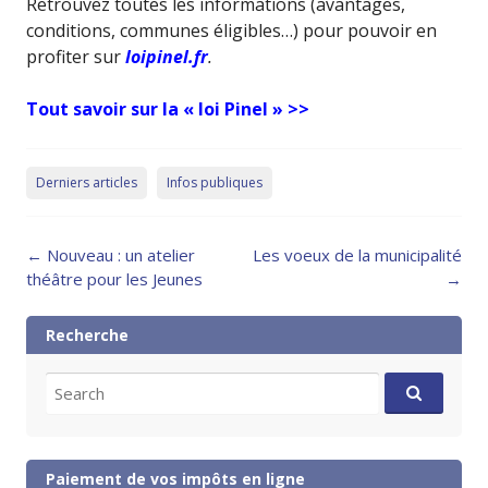
Retrouvez toutes les informations (avantages,
conditions, communes éligibles…) pour pouvoir en
profiter sur
loipinel.fr
.
Tout savoir sur la « loi Pinel » >>
Derniers articles
Infos publiques
Post
←
Nouveau : un atelier
Les voeux de la municipalité
navigation
théâtre pour les Jeunes
→
Recherche
Search
for:
Paiement de vos impôts en ligne