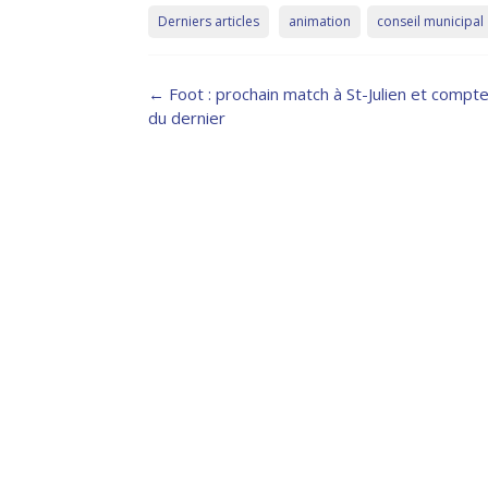
Derniers articles
animation
conseil municipal
Post
←
Foot : prochain match à St-Julien et compt
navigation
du dernier