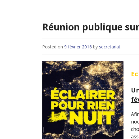
Réunion publique sur
Posted on
9 février 2016
by
secretariat
Ec
Un
fé
Afi
noc
cho
ass