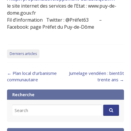
le site internet des services de l’Etat : www.puy-de-
dome.gouv.fr
Fil d’information Twitter : @Préfet63 –
Facebook: page Préfet du Puy-de-Dôme
Derniers articles
Post
←
Plan local d’urbanisme
Jumelage vendéen : bientôt
navigation
communautaire
trente ans
→
Recherche
Search
for: