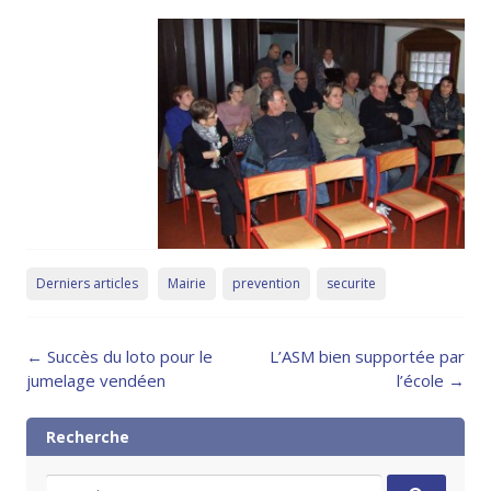
Derniers articles
Mairie
prevention
securite
Post
←
Succès du loto pour le
L’ASM bien supportée par
navigation
jumelage vendéen
l’école
→
Recherche
Search