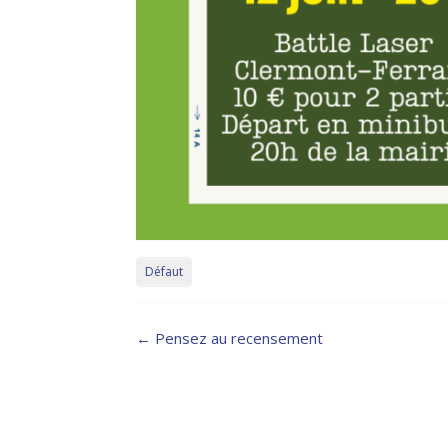
Défaut
Post
←
Pensez au recensement
navigation