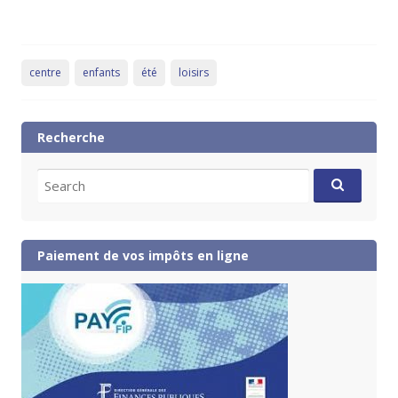
centre
enfants
été
loisirs
Recherche
Search
for:
Paiement de vos impôts en ligne