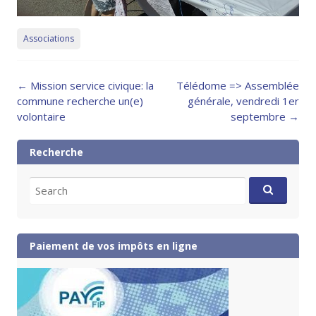
Associations
Post
←
Mission service civique: la
Télédome => Assemblée
navigation
commune recherche un(e)
générale, vendredi 1er
volontaire
septembre
→
Recherche
Search
for:
Paiement de vos impôts en ligne