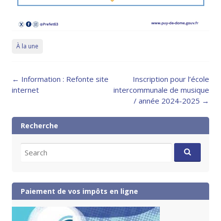
À la une
Post
←
Information : Refonte site
Inscription pour l’école
navigation
internet
intercommunale de musique
/ année 2024-2025
→
Recherche
Search
for:
Paiement de vos impôts en ligne