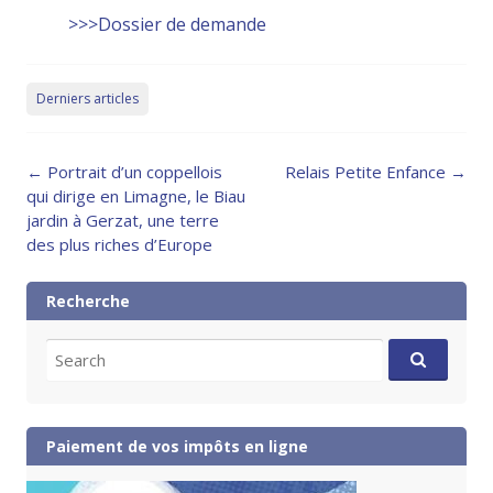
>>>Dossier de demande
Derniers articles
Post
←
Portrait d’un coppellois
Relais Petite Enfance
→
navigation
qui dirige en Limagne, le Biau
jardin à Gerzat, une terre
des plus riches d’Europe
Recherche
Search
for:
Paiement de vos impôts en ligne