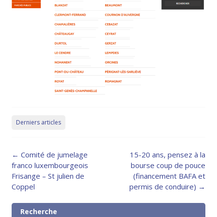
Derniers articles
Post
←
Comité de jumelage
15-20 ans, pensez à la
navigation
franco luxembourgeois
bourse coup de pouce
Frisange – St julien de
(financement BAFA et
Coppel
permis de conduire)
→
Recherche