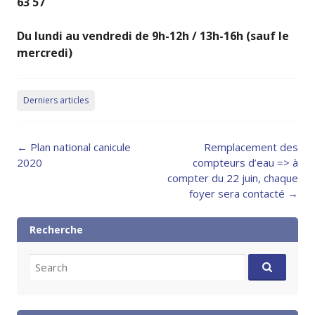
63 57
Du lundi au vendredi de 9h-12h / 13h-16h (sauf le
mercredi)
Derniers articles
Post
←
Plan national canicule
Remplacement des
navigation
2020
compteurs d’eau => à
compter du 22 juin, chaque
foyer sera contacté
→
Recherche
Search
for: