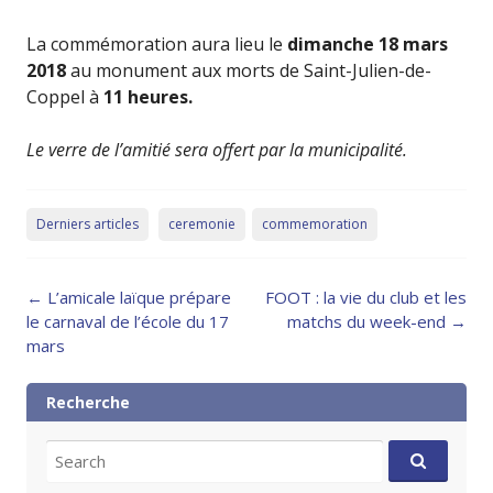
La commémoration aura lieu le
dimanche 18 mars
2018
au monument aux morts de Saint-Julien-de-
Coppel à
11 heures.
Le verre de l’amitié sera offert par la municipalité.
Derniers articles
ceremonie
commemoration
Post
←
L’amicale laïque prépare
FOOT : la vie du club et les
navigation
le carnaval de l’école du 17
matchs du week-end
→
mars
Recherche
Search
for: