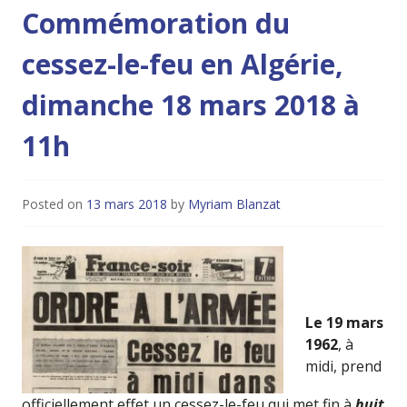
Commémoration du
cessez-le-feu en Algérie,
dimanche 18 mars 2018 à
11h
Posted on
13 mars 2018
by
Myriam Blanzat
Le 19 mars
1962
, à
midi, prend
officiellement effet un cessez-le-feu qui met fin à
huit