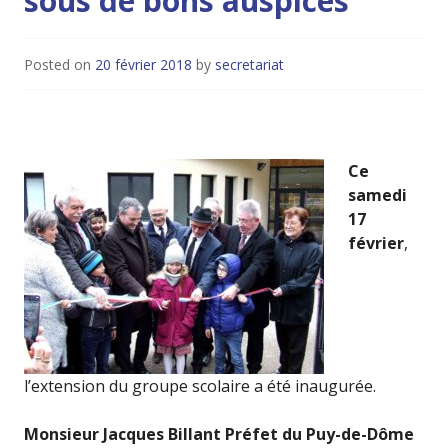
sous de bons auspices
Posted on
20 février 2018
by
secretariat
Ce
samedi
17
février
,
l’extension du groupe scolaire a été inaugurée.
Monsieur Jacques Billant Préfet du Puy-de-Dôme