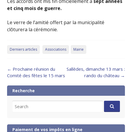
Ces accords ont mis fin officiellement à
sept années
et cinq mois de guerre.
Le verre de l’amitié offert par la municipalité
clôturera la cérémonie.
Derniers articles
Associations
Mairie
Post
←
Prochaine réunion du
Sallèdes, dimanche 13 mars :
navigation
Comité des fêtes le 15 mars
rando du château
→
Recherche
Search
for:
Paiement de vos impôts en ligne