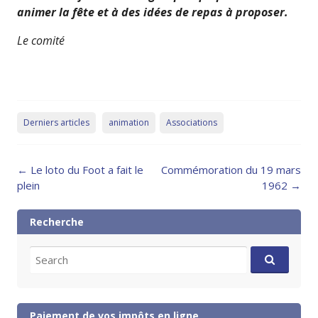
animer la fête et à des idées de repas à proposer.
Le comité
Derniers articles
animation
Associations
Post
←
Le loto du Foot a fait le
Commémoration du 19 mars
navigation
plein
1962
→
Recherche
Search
for:
Paiement de vos impôts en ligne