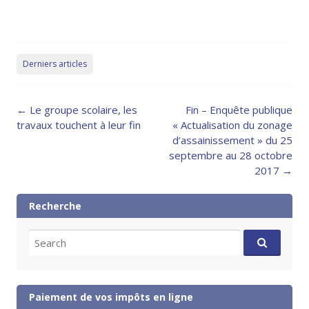
Derniers articles
Post
←
Le groupe scolaire, les
Fin – Enquête publique
navigation
travaux touchent à leur fin
« Actualisation du zonage
d’assainissement » du 25
septembre au 28 octobre
2017
→
Recherche
Search
for:
Paiement de vos impôts en ligne