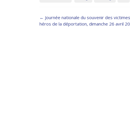
Post
←
Journée nationale du souvenir des victime
navigation
héros de la déportation, dimanche 26 avril 2