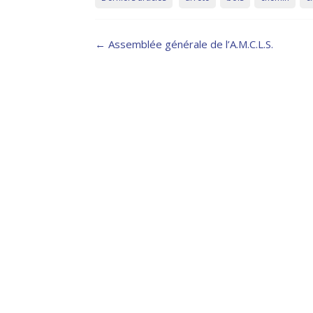
Post
←
Assemblée générale de l’A.M.C.L.S.
navigation