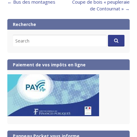
Post
←
Bus des montagnes
Coupe de bois « peupleraie
navigation
de Contournat »
→
Recherche
Search
for:
Paiement de vos impôts en ligne
Panneau Pocket vous informe