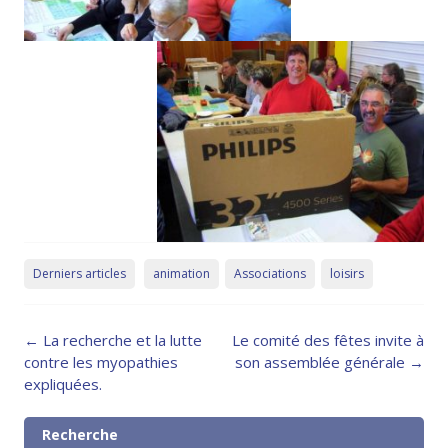
Derniers articles
animation
Associations
loisirs
Post
←
La recherche et la lutte
Le comité des fêtes invite à
navigation
contre les myopathies
son assemblée générale
→
expliquées.
Recherche