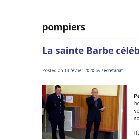
pompiers
La sainte Barbe célé
Posted on
13 février 2020
by
secretariat
P
h
vo
so
Il